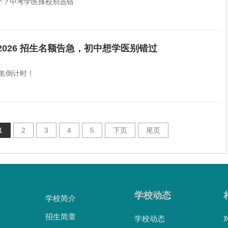
哪个？中考学医择校别选错
026 招生名额告急，初中想学医别错过
报名倒计时！
1
2
3
4
5
下页
尾页
学校动态
学校简介
招生简章
学校动态