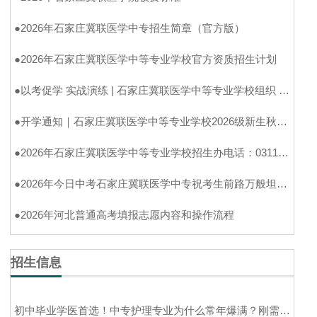
●
2026年石家庄冀联医学中专招生简章（官方版）
●
2026年石家庄冀联医学中等专业学校官方资质招生计划
●
以考促学 实战演练 | 石家庄冀联医学中等专业学校组织 2024 级升学前模拟考试
●
开学通知｜石家庄冀联医学中等专业学校2026级新生秋季入学须知（官方完整版）
●
2026年石家庄冀联医学中等专业学校招生办电话：0311-89257025
●
2026年今日中考石家庄冀联医学中专祝考生前路万般坦途，学医亦筑高光未来
●
2026年河北普通高考填报志愿内容和操作流程
招生信息
初中毕业学医首选！中专护理专业为什么常年爆满？刚需缺口大、好就业、能升学