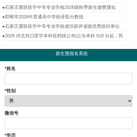
码 6139，医护专业名额倒计时至 8 月 20 日
●
石家庄冀联医学中等专业学校2026级秋季新生缴费通知
●
邯郸市2026年普通高中学校录取分数线
●
石家庄冀联医学中等专业学校成功获评省级优秀组织单位
●
2026 河北对口医学本科投档线公布|公办本科 618 分起，民
办最低 564 分
新生预报名系统