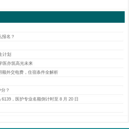
么报名？
生计划
，学医亦筑高光未来
用额外交电费，住宿条件全解析
少分？
139，医护专业名额倒计时至 8 月 20 日