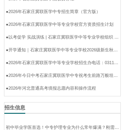
●
2026年石家庄冀联医学中专招生简章（官方版）
●
2026年石家庄冀联医学中等专业学校官方资质招生计划
●
以考促学 实战演练 | 石家庄冀联医学中等专业学校组织 2024 级升学前模拟考试
●
开学通知｜石家庄冀联医学中等专业学校2026级新生秋季入学须知（官方完整版）
●
2026年石家庄冀联医学中等专业学校招生办电话：0311-89257025
●
2026年今日中考石家庄冀联医学中专祝考生前路万般坦途，学医亦筑高光未来
●
2026年河北普通高考填报志愿内容和操作流程
招生信息
初中毕业学医首选！中专护理专业为什么常年爆满？刚需缺口大、好就业、能升学