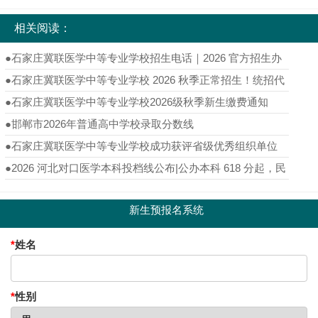
相关阅读：
●
石家庄冀联医学中等专业学校招生电话｜2026 官方招生办
热线完整版
●
石家庄冀联医学中等专业学校 2026 秋季正常招生！统招代
码 6139，医护专业名额倒计时至 8 月 20 日
●
石家庄冀联医学中等专业学校2026级秋季新生缴费通知
●
邯郸市2026年普通高中学校录取分数线
●
石家庄冀联医学中等专业学校成功获评省级优秀组织单位
●
2026 河北对口医学本科投档线公布|公办本科 618 分起，民
办最低 564 分
新生预报名系统