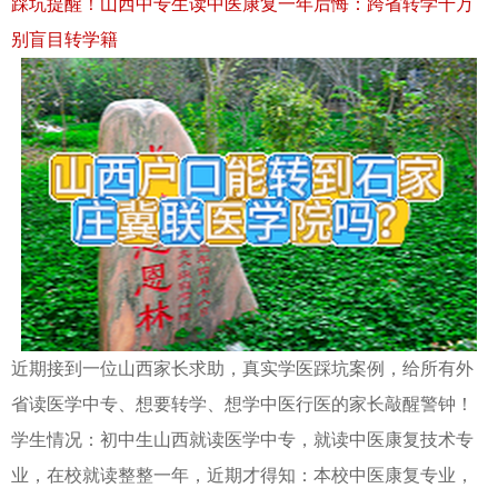
踩坑提醒！山西中专生读中医康复一年后悔：跨省转学千万
别盲目转学籍
近期接到一位山西家长求助，真实学医踩坑案例，给所有外
省读医学中专、想要转学、想学中医行医的家长敲醒警钟！
学生情况：初中生山西就读医学中专，就读中医康复技术专
业，在校就读整整一年，近期才得知：本校中医康复专业，