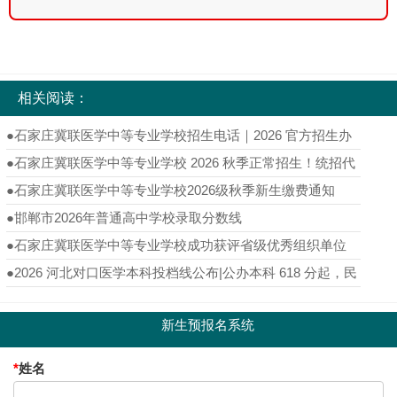
相关阅读：
●
石家庄冀联医学中等专业学校招生电话｜2026 官方招生办
热线完整版
●
石家庄冀联医学中等专业学校 2026 秋季正常招生！统招代
码 6139，医护专业名额倒计时至 8 月 20 日
●
石家庄冀联医学中等专业学校2026级秋季新生缴费通知
●
邯郸市2026年普通高中学校录取分数线
●
石家庄冀联医学中等专业学校成功获评省级优秀组织单位
●
2026 河北对口医学本科投档线公布|公办本科 618 分起，民
办最低 564 分
新生预报名系统