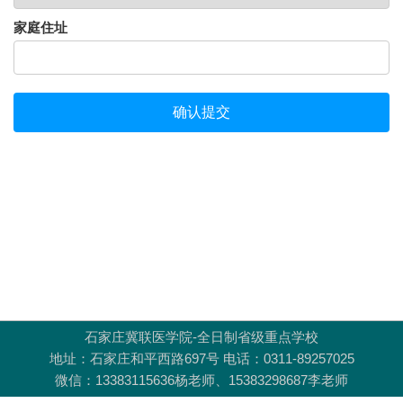
石家庄冀联医学院-全日制省级重点学校
地址：石家庄和平西路697号 电话：0311-89257025
微信：13383115636杨老师、15383298687李老师